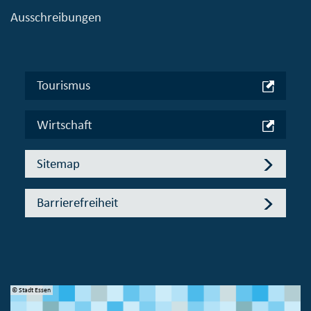
Ausschreibungen
Tourismus
Wirtschaft
Sitemap
Barrierefreiheit
© Stadt Essen
© 