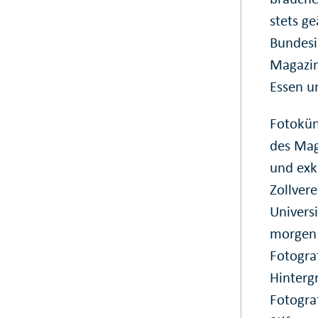
stets g
Bundesin
Magazin 
Essen u
Fotokün
des Mag
und exk
Zollver
Univers
morgen 
Fotogra
Hinterg
Fotogra