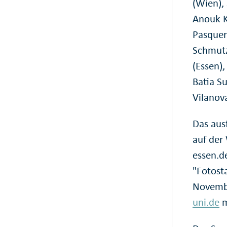
(Wien),
Anouk Kr
Pasquer
Schmutz
(Essen),
Batia S
Vilanova
Das aus
auf der
essen.d
"Fotost
Novemb
uni.de
m