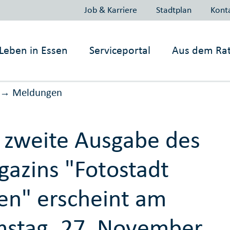
Job & Karriere
Stadtplan
Kont
Leben in
Essen
Serviceportal
Aus dem Ra
Meldungen
→
 zweite Ausgabe des
azins "Fotostadt
en" erscheint am
stag, 27. November