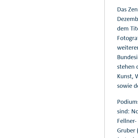
Das Zen
Dezembe
dem Tite
Fotogra
weitere
Bundesi
stehen d
Kunst, W
sowie d
Podiums
sind: No
Fellner-
Gruber 