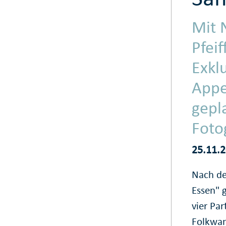
Mit 
Pfei
Exkl
Appe
gepl
Foto
25.11.
Nach de
Essen" 
vier Pa
Folkwan