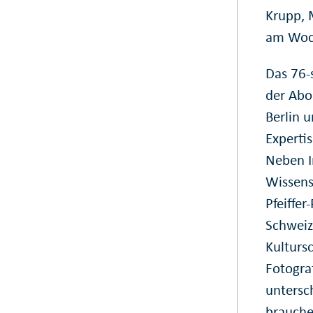
Krupp, 
am Woch
Das 76-
der Abo
Berlin 
Experti
Neben I
Wissens
Pfeiffe
Schweiz
Kulturs
Fotogra
untersc
brauchen