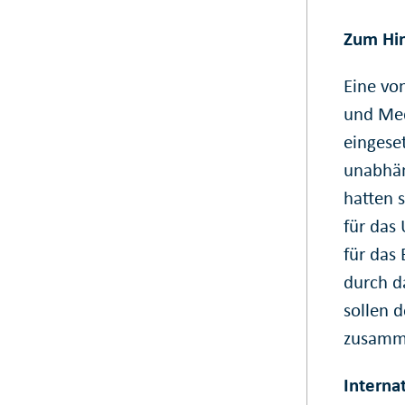
Zum Hi
Eine vo
und Med
eingese
unabhän
hatten 
für das
für das 
durch d
sollen 
zusamme
Interna