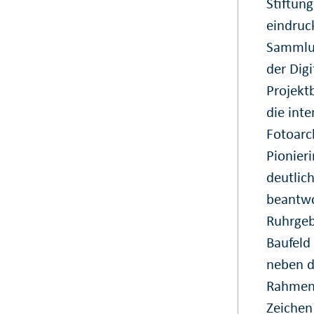
Stiftun
eindruck
Sammlu
der Digi
Projekt
die int
Fotoarc
Pionieri
deutlic
beantwo
Ruhrgeb
Baufeld 
neben d
Rahmen 
Zeichen