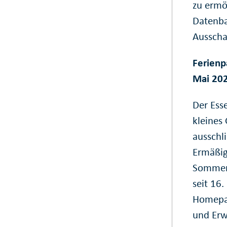
zu ermö
Datenba
Ausscha
Ferienp
Mai 20
Der Esse
kleines 
ausschli
Ermäßig
Sommerf
seit 16
Homepag
und Erw