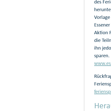
des Feri
herunte
Vorlage
Essener
Aktion F
die Tei
ihn jed
sparen. 
www.ess
Rückfra
Feriens
feriens
Hera