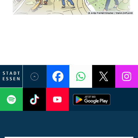
© ArGe Freiheit Emscher / Stahm.SHP.LAND