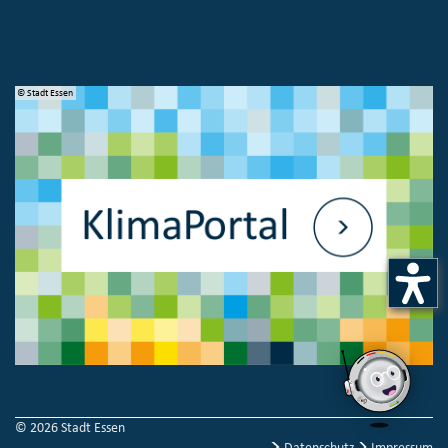
© Stadt Essen
© 
© 2026 Stadt Essen
Datenschutz
Impressum