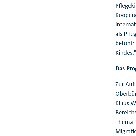
Pflegek
Koopera
interna
als Pfl
betont:
Kindes.
Das Pro
Zur Auf
Oberbür
Klaus W
Bereich
Thema "
Migrati