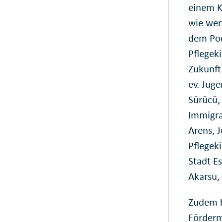
einem K
wie wer
dem Pod
Pflegek
Zukunft
ev. Jug
Sürücü,
Immigra
Arens, 
Pflegek
Stadt E
Akarsu,
Zudem h
Förderm