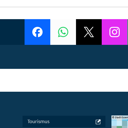
© Manifesta 16 Ruhr gGmbH
© Stadt Esse
Tourismus