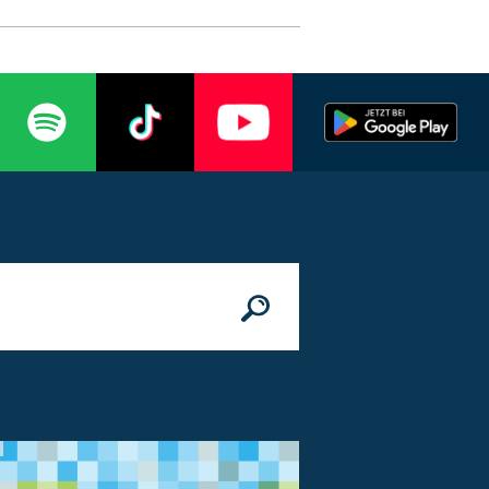
n
© Bundesministerium des Innern, für Bau 