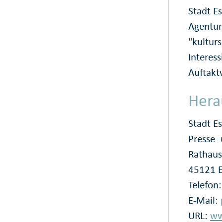
Stadt E
Agentur 
"kulturs
Interess
Auftakt
Hera
Stadt E
Presse
Rathaus
45121 
Telefon
E-Mail:
URL:
ww