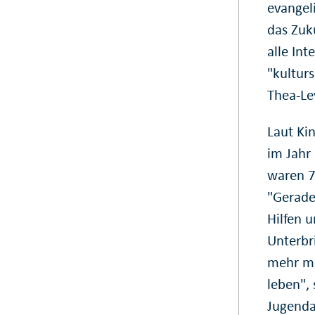
evangel
das Zuk
alle Int
"kulturs
Thea-Le
Laut Ki
im Jahr
waren 79
"Gerade
Hilfen 
Unterbr
mehr mög
leben", 
Jugenda