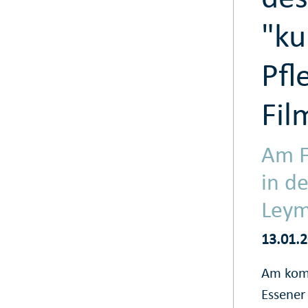
"ku
Pfl
Fil
Am F
in d
Leym
13.01.
Am komm
Essener