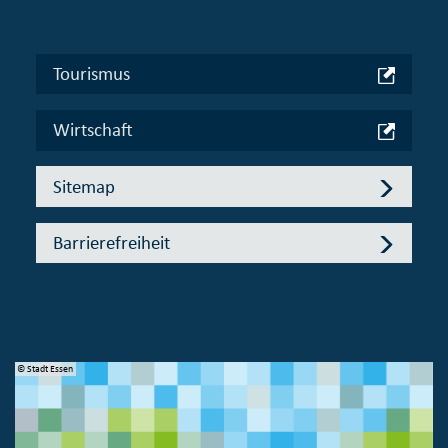
Tourismus
Wirtschaft
Sitemap
Barrierefreiheit
© Stadt Essen
© 