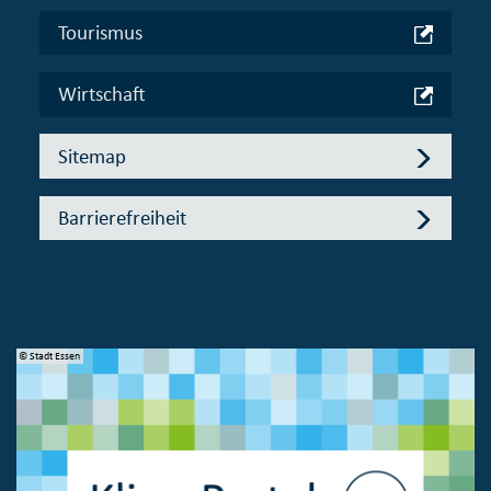
Tourismus
Wirtschaft
Sitemap
Barrierefreiheit
© Stadt Essen
© 