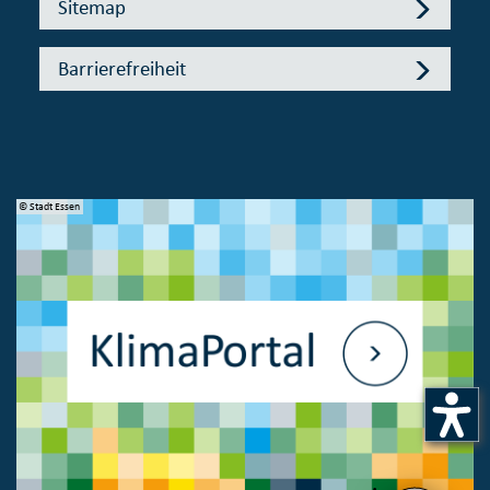
Sitemap
Barrierefreiheit
© Stadt Essen
© 