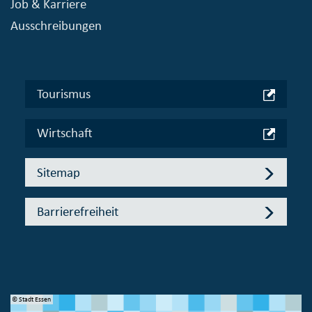
Job & Karriere
Ausschreibungen
Tourismus
Wirtschaft
Sitemap
Barrierefreiheit
© Stadt Essen
© 