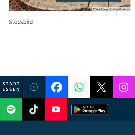
© Stadt Essen / utreht via Canva.com
Stockbild