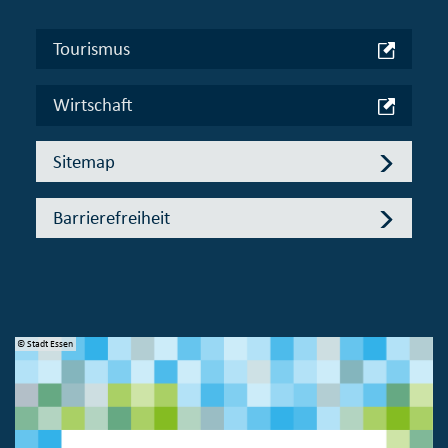
Tourismus
Wirtschaft
Sitemap
Barrierefreiheit
© Stadt Essen
© 