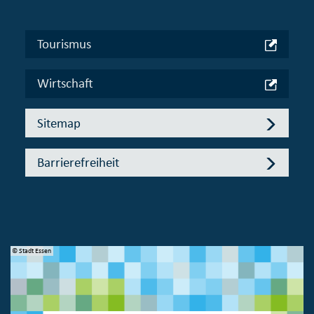
Tourismus
Wirtschaft
Sitemap
Barrierefreiheit
© Stadt Essen
© 