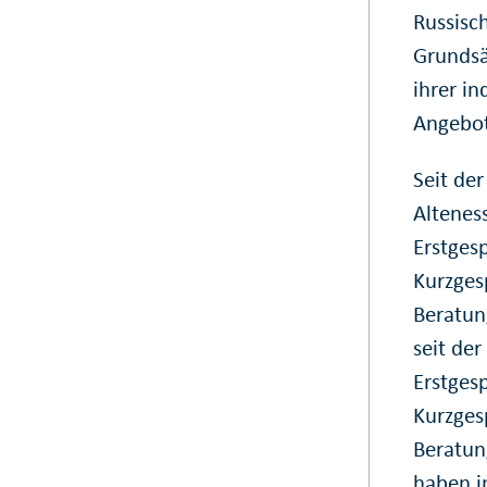
Russisc
Grundsä
ihrer i
Angebot
Seit de
Altenes
Erstges
Kurzges
Beratun
seit de
Erstges
Kurzges
Beratun
haben i