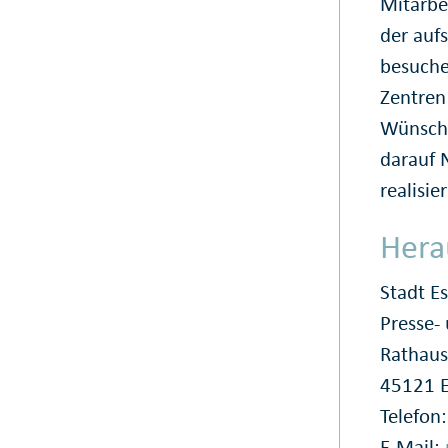
Mitarbe
der auf
besuche
Zentren 
Wünsch
darauf 
realisie
Hera
Stadt E
Presse
Rathaus
45121 
Telefon
E-Mail: