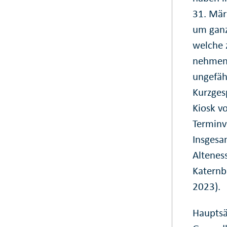
31. Mär
um ganz
welche 
nehmen 
ungefäh
Kurzges
Kiosk v
Terminv
Insgesa
Altenes
Katernb
2023).
Hauptsä