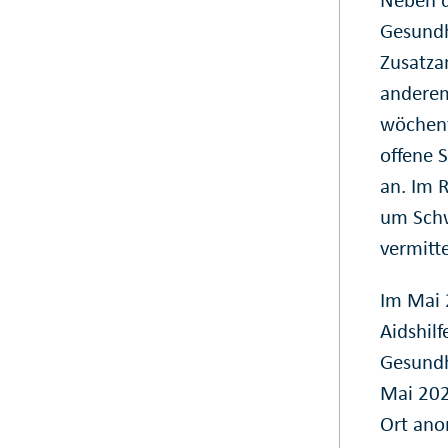
Gesundh
Zusatza
anderem
wöchent
offene 
an. Im 
um Schw
vermitt
Im Mai 
Aidshilf
Gesundh
Mai 202
Ort ano