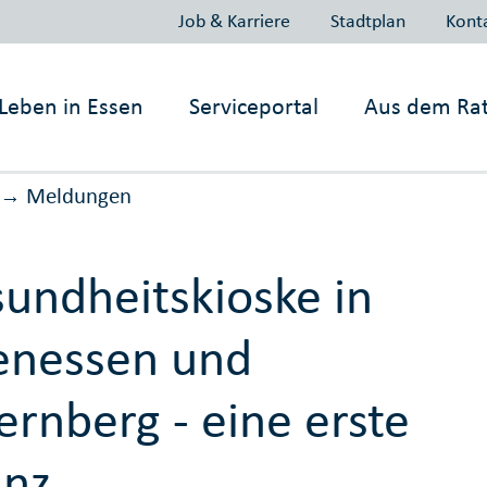
Job & Karriere
Stadtplan
Kont
Leben in
Essen
Serviceportal
Aus dem Ra
Meldungen
→
undheitskioske in
enessen und
ernberg - eine erste
anz