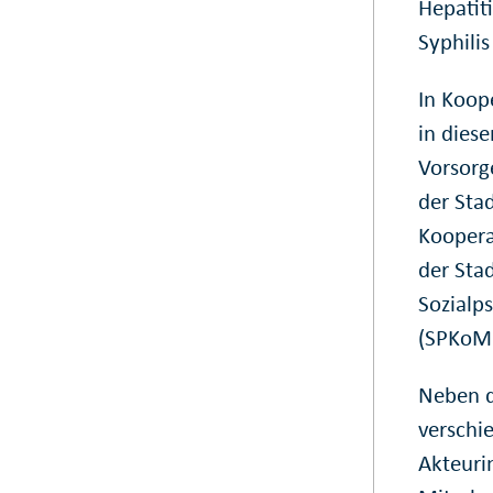
Hepatit
Syphilis
In Koop
in dies
Vorsorg
der Sta
Koopera
der Sta
Sozialp
(SPKoM)
Neben d
verschi
Akteuri