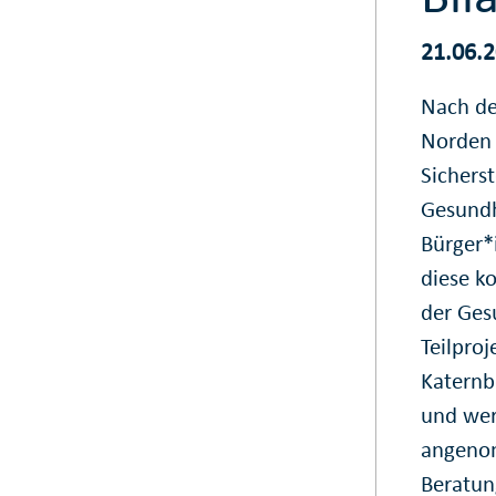
21.06.
Nach de
Norden 
Sichers
Gesundh
Bürger*i
diese ko
der Ges
Teilpro
Katernb
und wer
angenom
Beratun