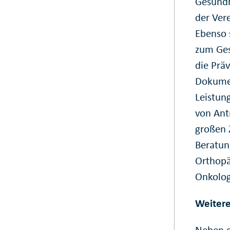
Gesundh
der Ver
Ebenso 
zum Ges
die Prä
Dokumen
Leistun
von Ant
großen 
Beratun
Orthopä
Onkolog
Weitere
Neben d