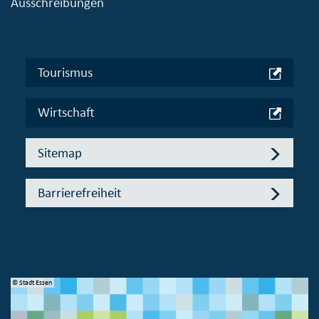
Ausschreibungen
Tourismus
Wirtschaft
Sitemap
Barrierefreiheit
© Stadt Essen
© 