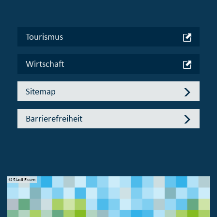
Tourismus
Wirtschaft
Sitemap
Barrierefreiheit
© Stadt Essen
© 