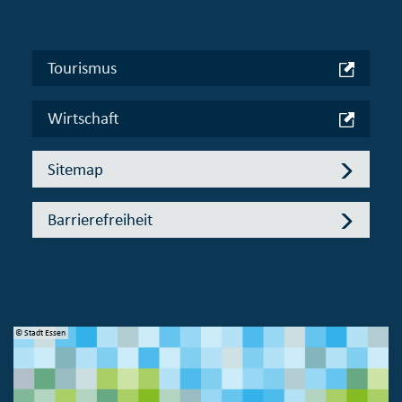
Tourismus
Wirtschaft
Sitemap
Barrierefreiheit
© Stadt Essen
© 