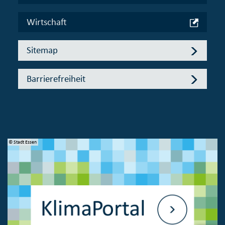
Wirtschaft
Sitemap
Barrierefreiheit
© Stadt Essen
© 