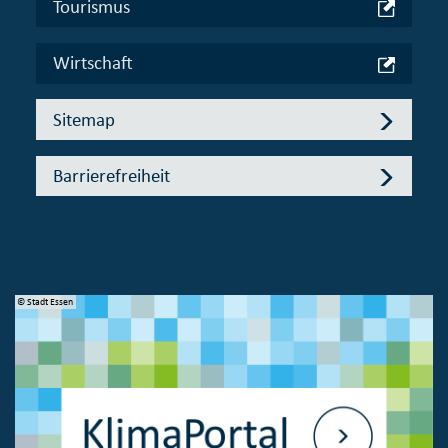
Tourismus
Wirtschaft
Sitemap
Barrierefreiheit
© Stadt Essen
© 