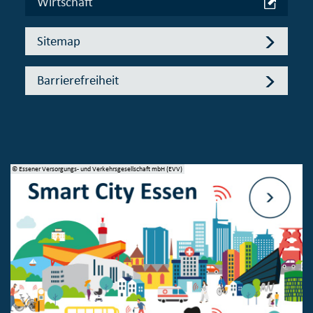
Wirtschaft
Sitemap
Barrierefreiheit
© Essener Versorgungs- und Verkehrsgesellschaft mbH (EVV)
© 