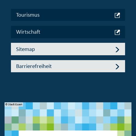
Tourismus
Wirtschaft
Sitemap
Barrierefreiheit
© Stadt Essen
© 