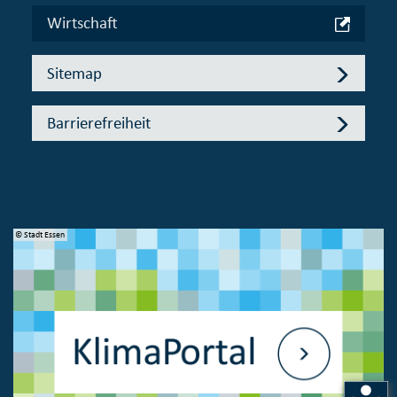
Wirtschaft
Sitemap
Barrierefreiheit
© Stadt Essen
© 