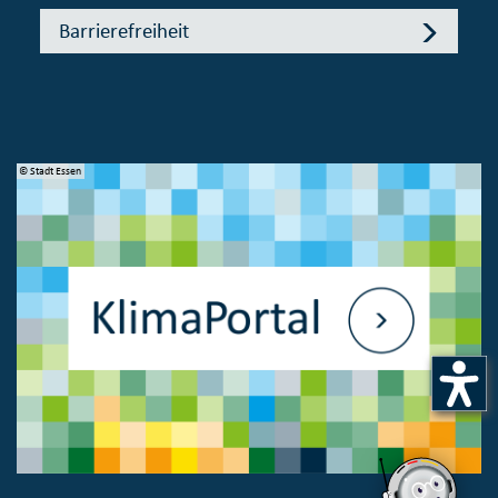
Barrierefreiheit
© Stadt Essen
© 