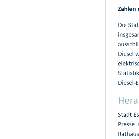
Zahlen 
Die Stat
insgesa
ausschl
Diesel 
elektri
Statist
Diesel-E
Hera
Stadt E
Presse
Rathaus