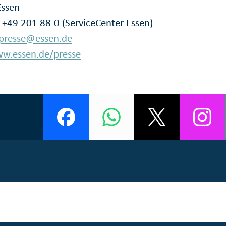
Essen
: +49 201 88-0 (ServiceCenter Essen)
presse@essen.de
w.essen.de/presse