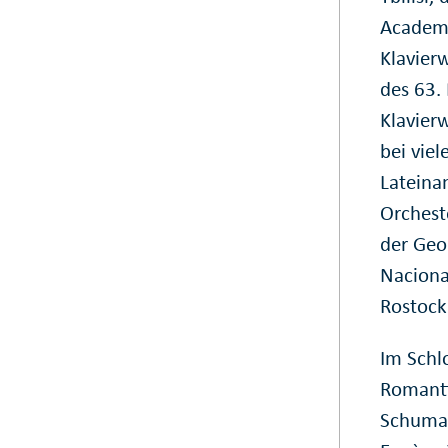
Academy
Klavier
des 63.
Klavier
bei viel
Lateinam
Orchest
der Geo
Naciona
Rostock
Im Schl
Romanti
Schuman