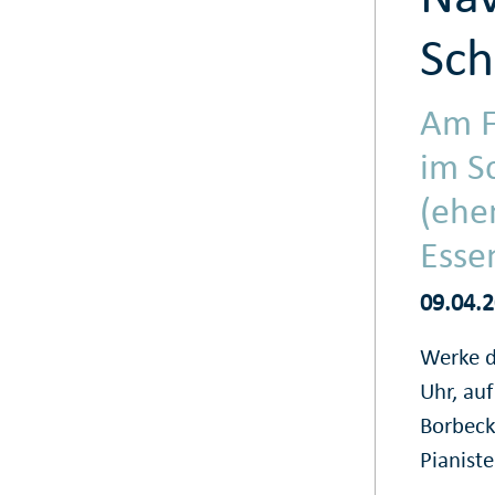
Sch
Am F
im S
(ehe
Esse
09.04.
Werke d
Uhr, au
Borbeck
Pianist