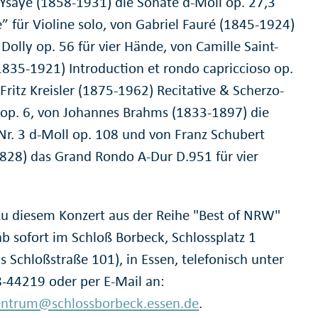
Ysaye (1858-1931) die Sonate d-Moll op. 27,3
” für Violine solo, von Gabriel Fauré (1845-1924)
 Dolly op. 56 für vier Hände, von Camille Saint-
1835-1921) Introduction et rondo capriccioso op.
Fritz Kreisler (1875-1962) Recitative & Scherzo-
 op. 6, von Johannes Brahms (1833-1897) die
Nr. 3 d-Moll op. 108 und von Franz Schubert
828) das Grand Rondo A-Dur D.951 für vier
zu diesem Konzert aus der Reihe "Best of NRW"
ab sofort im Schloß Borbeck, Schlossplatz 1
s Schloßstraße 101), in Essen, telefonisch unter
-44219 oder per E-Mail an:
entrum@schlossborbeck.essen.de
.