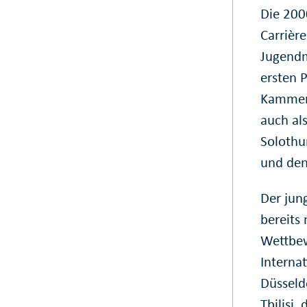
Die 200
Carrièr
Jugendm
ersten P
Kammerm
auch al
Solothu
und den
Der jun
bereits 
Wettbew
Interna
Düsseld
Tbilisi