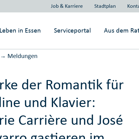
Job & Karriere
Stadtplan
Kont
Leben in
Essen
Serviceportal
Aus dem Ra
Meldungen
→
ke der Romantik für
line und Klavier:
ie Carrière und José
arro gastieren im