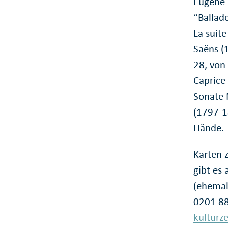
Eugène 
“Ballade
La suite
Saëns (
28, von 
Caprice
Sonate 
(1797-1
Hände.
Karten 
gibt es 
(ehemal
0201 88
kulturz