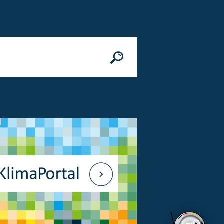
n
© Bundesministerium des Innern, für Bau 