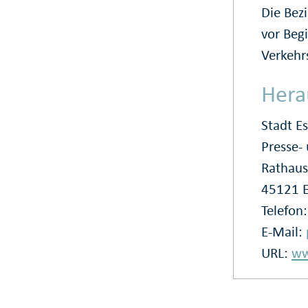
Die Bez
vor Beg
Verkehr
Hera
Stadt E
Presse
Rathaus
45121 
Telefon
E-Mail:
URL:
ww