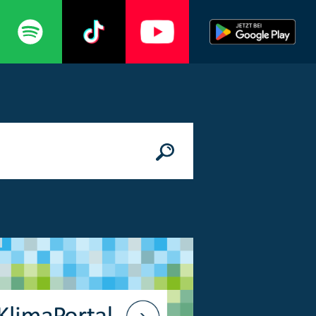
n
© Bundesministerium des Innern, für Bau 