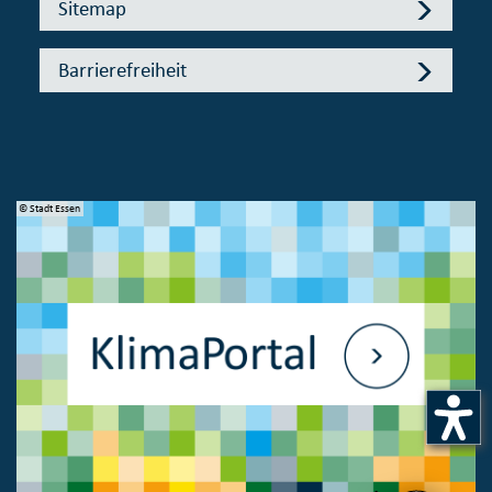
Sitemap
Barrierefreiheit
© Stadt Essen
© 