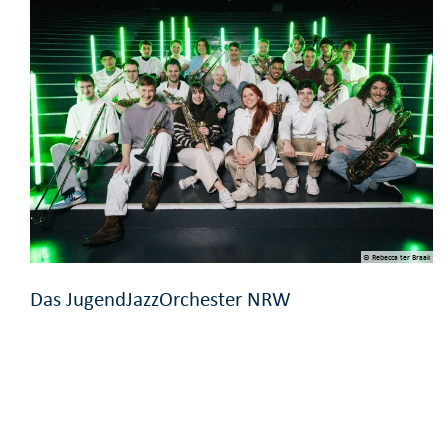
© Rebecca ter Braak
Das JugendJazzOrchester NRW