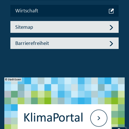
Wirtschaft
Sitemap
Barrierefreiheit
© Stadt Essen
© 