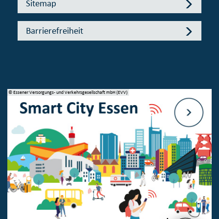
Sitemap
Barrierefreiheit
© Essener Versorgungs- und Verkehrsgesellschaft mbH (EVV)
© 