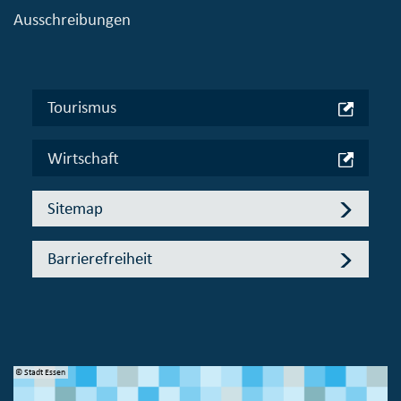
Ausschreibungen
Tourismus
Wirtschaft
Sitemap
Barrierefreiheit
© Stadt Essen
© 