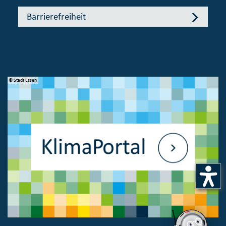
Barrierefreiheit
© Stadt Essen
© 