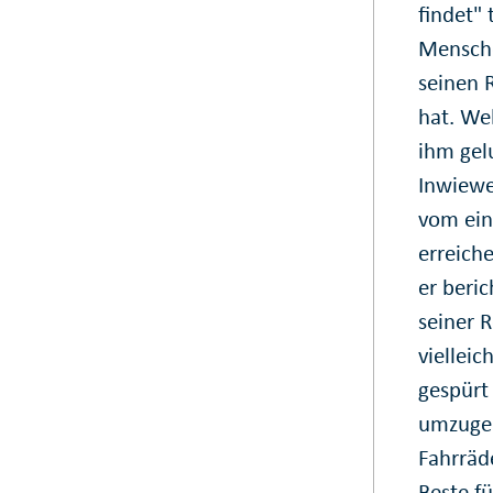
findet" 
Mensche
seinen 
hat. We
ihm gel
Inwiewe
vom ein
erreich
er beri
seiner R
vielleic
gespürt
umzugeh
Fahrräd
Beste fü