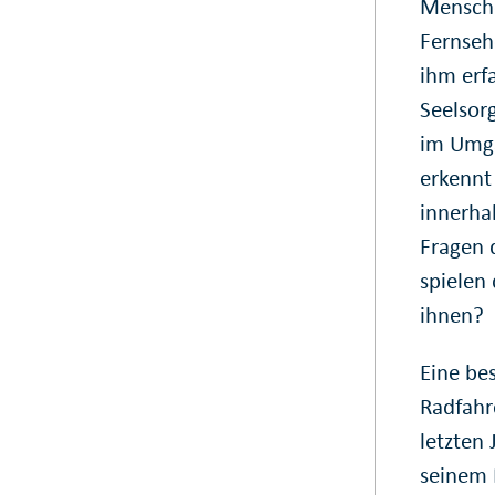
Mensche
Fernseh
ihm erf
Seelsorg
im Umga
erkennt
innerha
Fragen 
spielen
ihnen?
Eine be
Radfahre
letzten 
seinem 