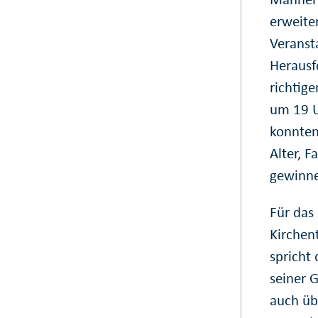
erweite
Veranst
Herausf
richtige
um 19 Uh
konnten
Alter, F
gewinn
Für das
Kirchent
spricht
seiner 
auch übe