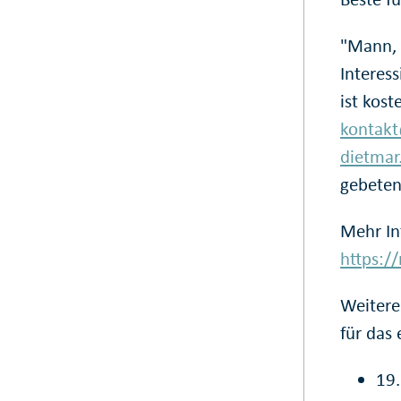
"Mann, l
Interes
ist kos
kontak
dietmar
gebeten
Mehr In
https:/
Weitere
für das 
19.