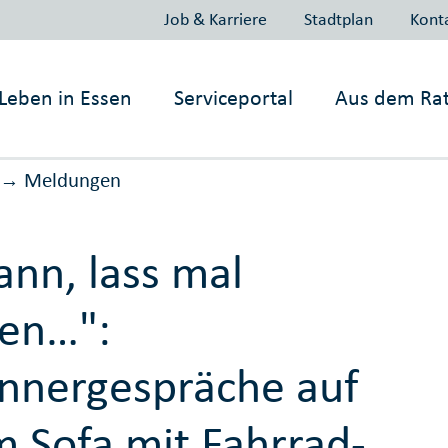
Job & Karriere
Stadtplan
Kont
Leben in
Essen
Serviceportal
Aus dem Ra
Meldungen
→
nn, lass mal
en…":
nergespräche auf
 Sofa mit Fahrrad-