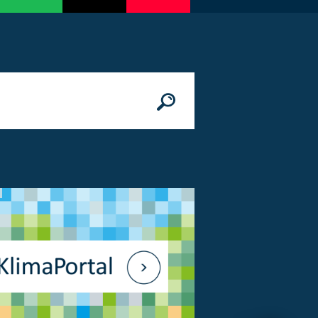
n
© Bundesministerium des Innern, für Bau 