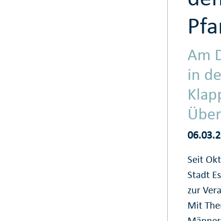
Pfa
Am D
in de
Klap
Überr
06.03.
Seit Okt
Stadt E
zur Vera
Mit The
Männern