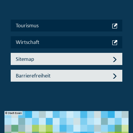
Tourismus
Wirtschaft
Sitemap
Barrierefreiheit
© Stadt Essen
© 