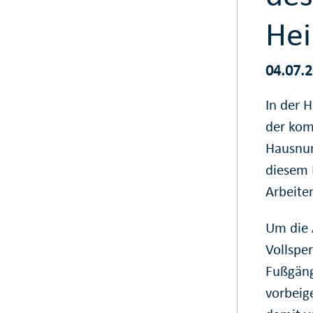
Hei
04.07.
In der H
der kom
Hausnum
diesem 
Arbeite
Um die A
Vollsper
Fußgäng
vorbeig