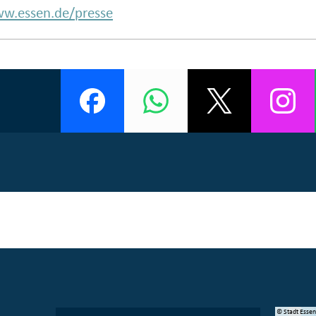
w.essen.de/presse
© Manifesta 16 Ruhr gGmbH
© Stadt Esse