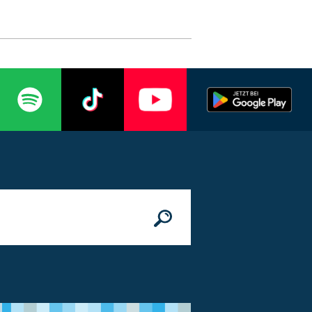
n
© Bundesministerium des Innern, für Bau 