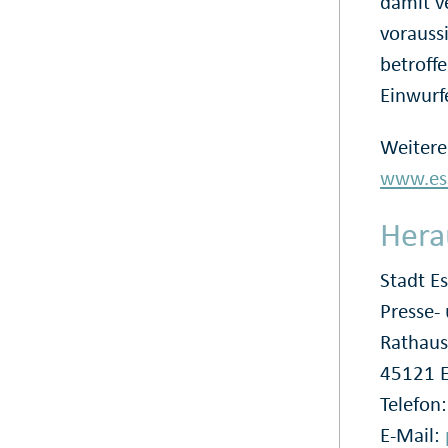
damit v
voraussi
betroff
Einwurf
Weitere
www.ess
Hera
Stadt E
Presse
Rathaus
45121 
Telefon
E-Mail: