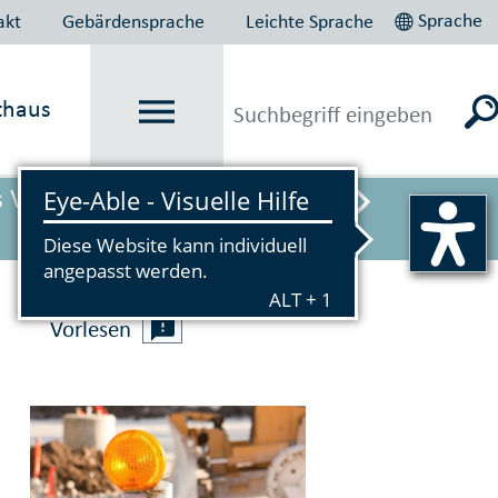
Sprache
akt
Gebärdensprache
Leichte Sprache
thaus
s Verbot gilt vorübergehend ab
Vorlesen