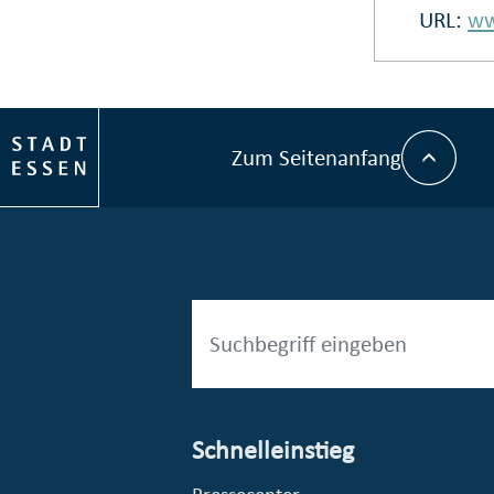
URL:
ww
Zum Seitenanfang
Schnelleinstieg
esellschaft mbH (EVV)
© Stadt Essen, Presse- und Kommunikationsamt