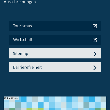
Ausschreibungen
Tourismus
Wirtschaft
Sitemap
Barrierefreiheit
© Stadt Essen
© 