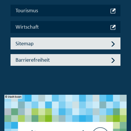
Tourismus
Wirtschaft
Sitemap
Barrierefreiheit
© Stadt Essen
© 