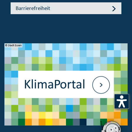
Barrierefreiheit
© Stadt Essen
© 