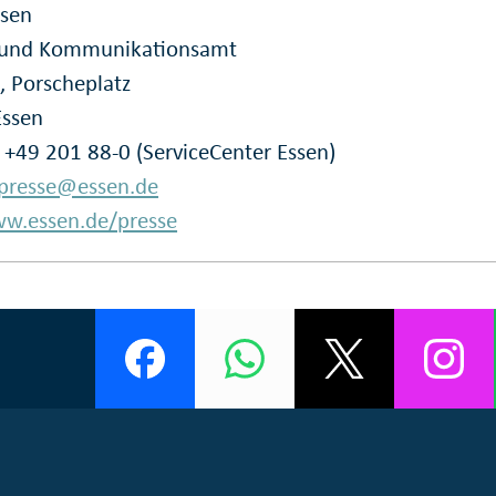
ssen
- und Kommunikationsamt
, Porscheplatz
Essen
: +49 201 88-0 (ServiceCenter Essen)
presse@essen.de
w.essen.de/presse