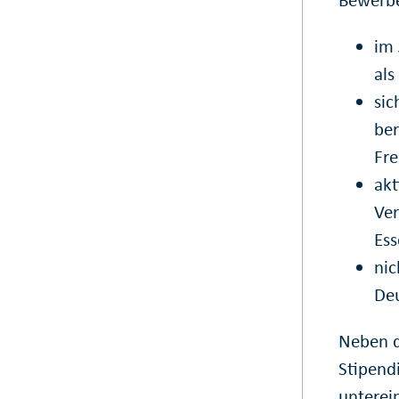
im 
als
sic
ber
Fre
akt
Ver
Ess
nic
De
Neben d
Stipend
unterei