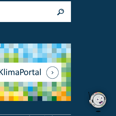
n
© Bundesministerium des Innern, für Bau 