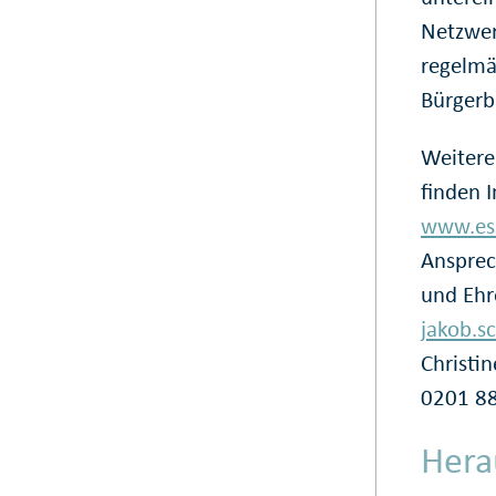
Netzwer
regelmä
Bürgerb
Weitere
finden I
www.es
Ansprec
und Ehr
jakob.s
Christi
0201 8
Hera