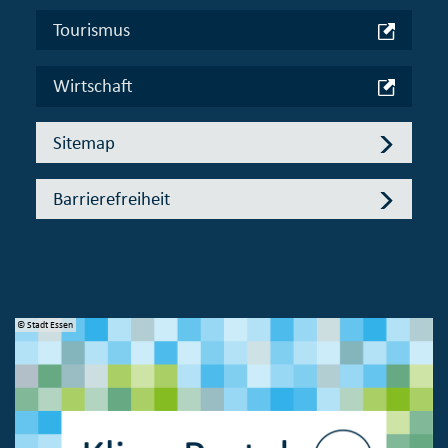
Tourismus
Wirtschaft
Sitemap
Barrierefreiheit
© Stadt Essen
© 