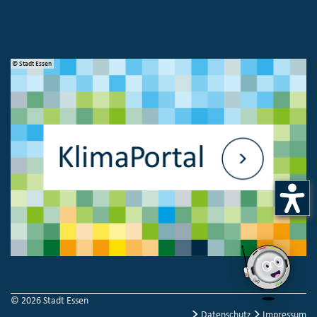
© Stadt Essen
© 
© 2026 Stadt Essen
Datenschutz
Impressum