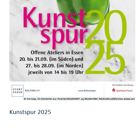
© Ilke Koop, mit Elementen aus: Poramet/#320540597, zcy/#319347690, Tati/#1384118583/stock.adobe.com
Kunstspur 2025