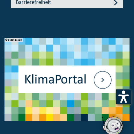
Barrierefreiheit
© Stadt Essen
© 