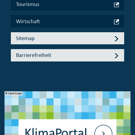
Tourismus
Wirtschaft
Sitemap
Barrierefreiheit
© Stadt Essen
© 