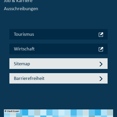
Job & Karriere
Ausschreibungen
Tourismus
Wirtschaft
Sitemap
Barrierefreiheit
© Stadt Essen
© 