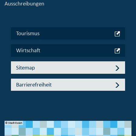
Ausschreibungen
Tourismus
Wirtschaft
Sitemap
Barrierefreiheit
© Stadt Essen
© 