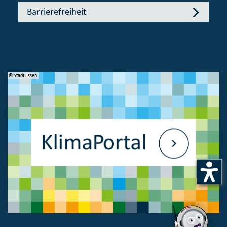
Barrierefreiheit
© Stadt Essen
© 