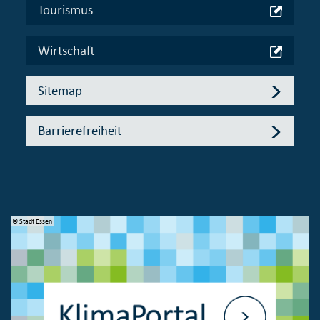
Tourismus
Wirtschaft
Sitemap
Barrierefreiheit
© Stadt Essen
© 