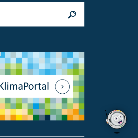
n
© Bundesministerium des Innern, für Bau 