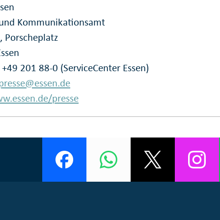
ssen
- und Kommunikationsamt
, Porscheplatz
Essen
: +49 201 88-0 (ServiceCenter Essen)
presse@essen.de
w.essen.de/presse