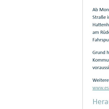
Ab Mont
Straße 
Hattenh
am Rüde
Fahrspu
Grund h
Kommuni
voraussi
Weitere
www.ess
Hera