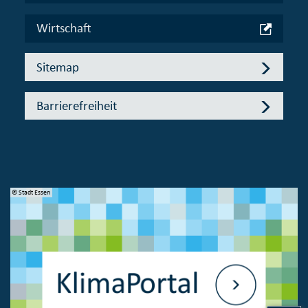
Wirtschaft
Sitemap
Barrierefreiheit
© Stadt Essen
© 