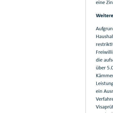
eine Zin
Weitere
Aufgrun
Haushalt
restrik
Freiwil
die auf
über 5.
Kämmere
Leistun
ein Aus
Verfahr
Visaprü