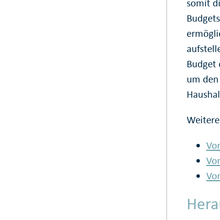
somit d
Budgets
ermögli
aufstel
Budget 
um den 
Haushal
Weitere
Vo
Vo
Vo
Hera