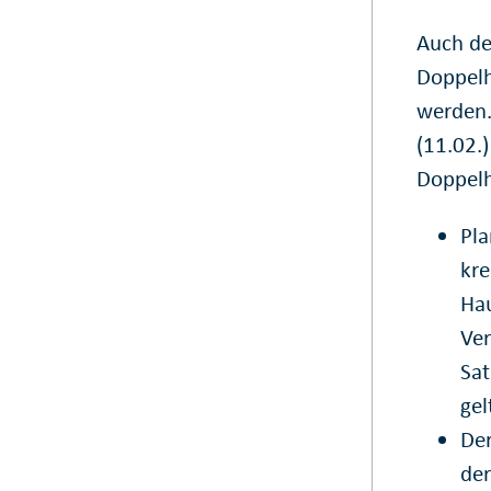
Auch de
Doppelh
werden.
(11.02.)
Doppelha
Pla
kre
Hau
Ver
Sat
gel
Der
der