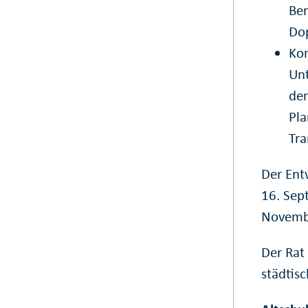
Ber
Dop
Kom
Unt
dem
Pla
Tra
Der Ent
16. Sep
Novembe
Der Rat
städtis