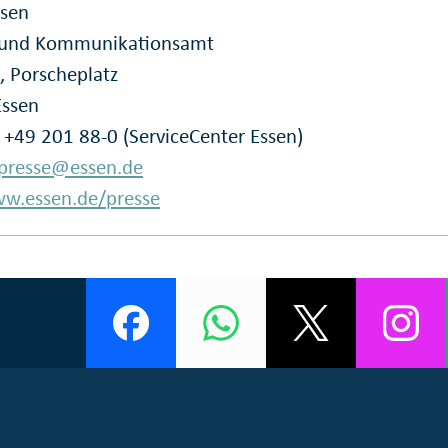
ssen
- und Kommunikationsamt
, Porscheplatz
Essen
: +49 201 88-0 (ServiceCenter Essen)
presse@essen.de
w.essen.de/presse