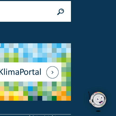
n
© Bundesministerium des Innern, für Bau 