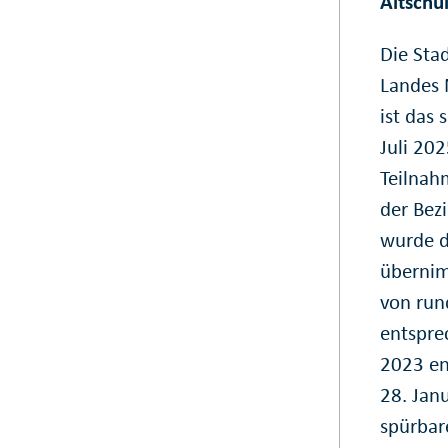
Altschu
Die Sta
Landes 
ist das
Juli 202
Teilnah
der Bez
wurde d
übernim
von run
entspre
2023 en
28. Jan
spürbare